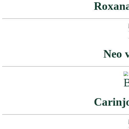
Roxana
Neo 
Carinj